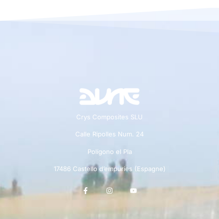
Crys Composites SLU
Calle Ripolles Num. 24
Polígono el Pla
17486 Castello d’empuries (Espagne)