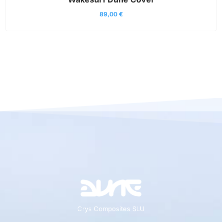
89,00
€
Crys Composites SLU