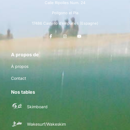
Calle Ripolles Num. 24
Polígono el Pla
17486 Castello d’empuries (Espagne)
A propos de
À propos
Contact
Nos tables
Skimboard
Wakesurf/Wakeskim