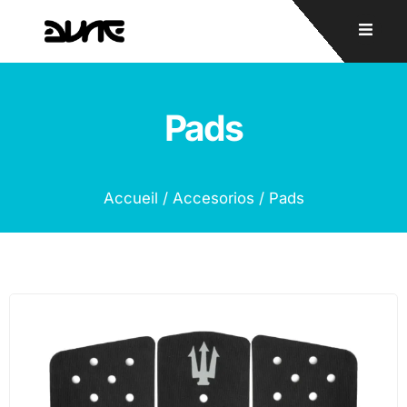
Pads
Accueil
/
Accesorios
/ Pads