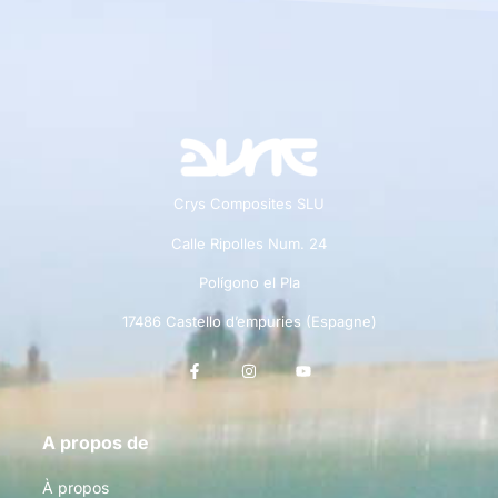
Crys Composites SLU
Calle Ripolles Num. 24
Polígono el Pla
17486 Castello d’empuries (Espagne)
A propos de
À propos