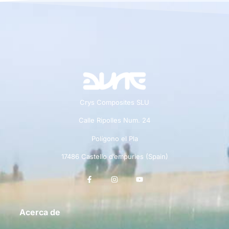
Crys Composites SLU
Calle Ripolles Num. 24
Polígono el Pla
17486 Castello d’empuries (Spain)
Acerca de