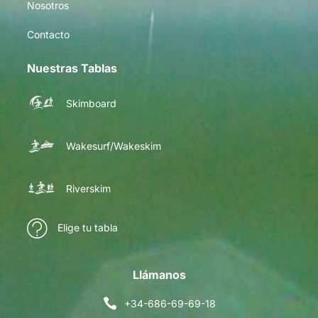
Nosotros
Contacto
Nuestras Tablas
Skimboard
Wakesurf/Wakeskim
Riverskim
Elige tu tabla
Llámanos
+34-686-69-69-18