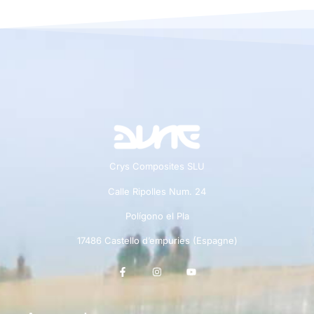
Crys Composites SLU
Calle Ripolles Num. 24
Polígono el Pla
17486 Castello d’empuries (Espagne)