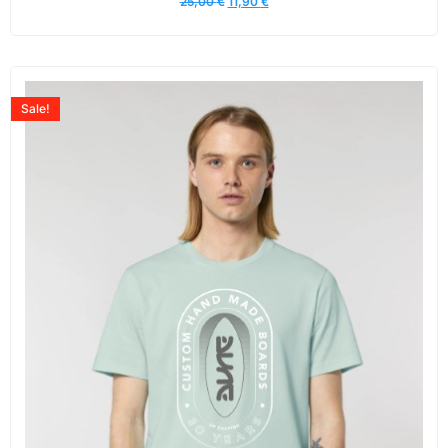
25,00
€
11,90
€
Sale!