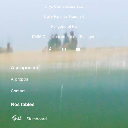
Crys Composites SLU
Calle Ripolles Num. 24
Polígono el Pla
17486 Castello d’empuries (Espagne)
A propos de
À propos
Contact
Nos tables
Skimboard