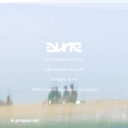
Crys Composites SLU
Calle Ripolles Num. 24
Polígono el Pla
17486 Castello d’empuries (Espagne)
A propos de