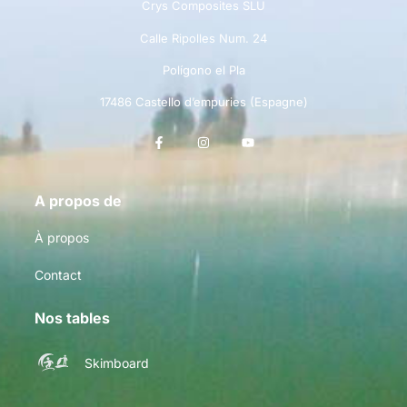
Crys Composites SLU
Calle Ripolles Num. 24
Polígono el Pla
17486 Castello d’empuries (Espagne)
A propos de
À propos
Contact
Nos tables
Skimboard