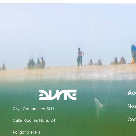
Ac
Nos
Crys Composites SLU
Con
Calle Ripolles Num. 24
Polígono el Pla