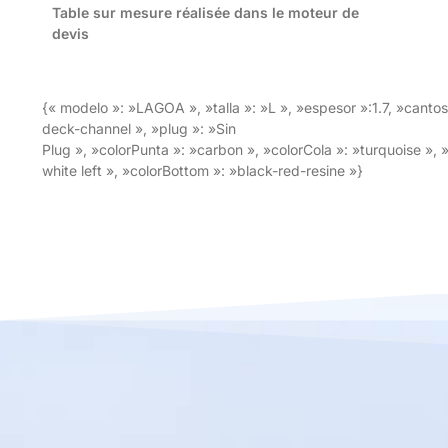
Table sur mesure réalisée dans le moteur de
devis
{« modelo »: »LAGOA », »talla »: »L », »espesor »:1.7, »cantos
deck-channel », »plug »: »Sin
Plug », »colorPunta »: »carbon », »colorCola »: »turquoise », 
white left », »colorBottom »: »black-red-resine »}