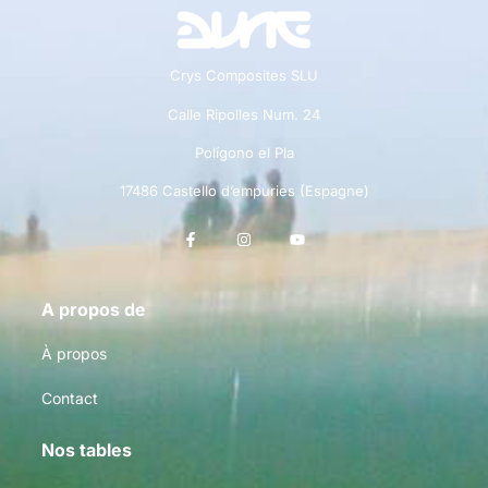
Crys Composites SLU
Calle Ripolles Num. 24
Polígono el Pla
17486 Castello d’empuries (Espagne)
A propos de
À propos
Contact
Nos tables