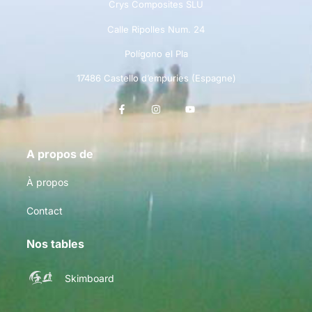
Crys Composites SLU
Calle Ripolles Num. 24
Polígono el Pla
17486 Castello d’empuries (Espagne)
A propos de
À propos
Contact
Nos tables
Skimboard