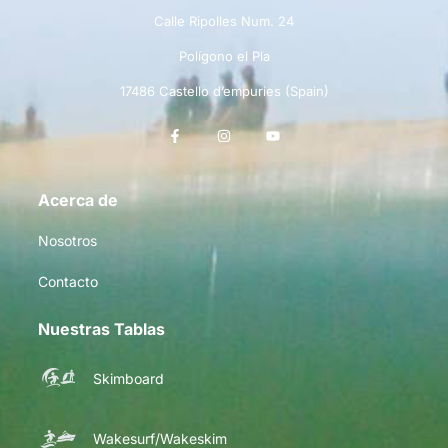
Calle Ripolles Num. 24
Polígono el Pla
17486 Castello d’empuries (Spain)
Acerca de
Nosotros
Contacto
Nuestras Tablas
Skimboard
Wakesurf/Wakeskim