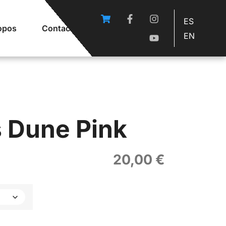
ES
opos
Contact
EN
s Dune Pink
20,00
€