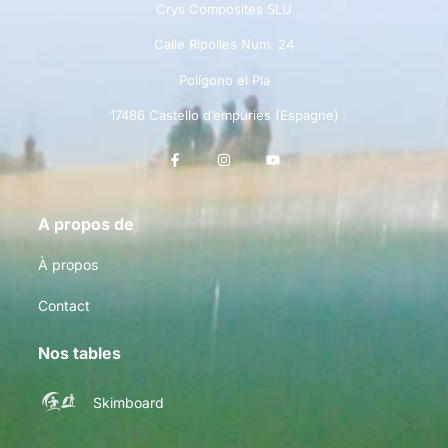
Crys Composites SLU
Calle Ripolles Num. 24
Polígono el Pla
17486 Castello d’empuries (Espagne)
A propos de
À propos
Contact
Nos tables
Skimboard