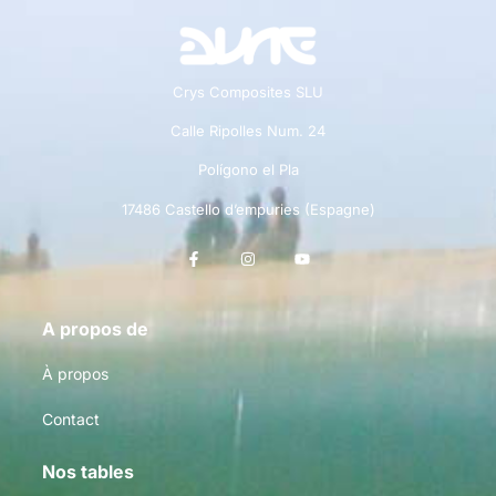
Crys Composites SLU
Calle Ripolles Num. 24
Polígono el Pla
17486 Castello d’empuries (Espagne)
A propos de
À propos
Contact
Nos tables