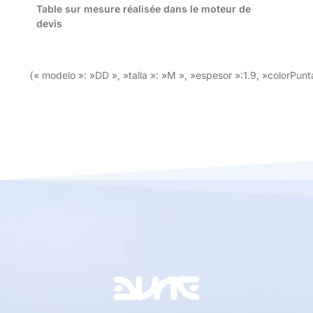
Table sur mesure réalisée dans le moteur de
devis
{« modelo »: »DD », »talla »: »M », »espesor »:1.9, »colorPunta