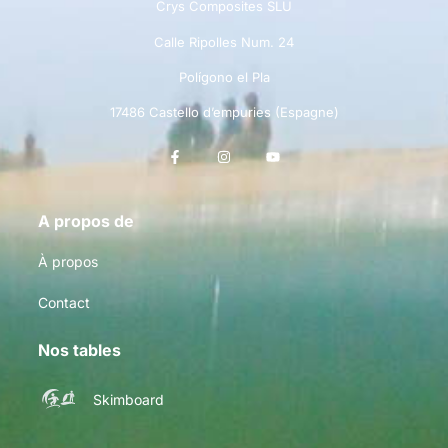
Crys Composites SLU
Calle Ripolles Num. 24
Polígono el Pla
17486 Castello d’empuries (Espagne)
A propos de
À propos
Contact
Nos tables
Skimboard