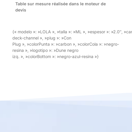
Table sur mesure réalisée dans le moteur de
devis
{« modelo »: »LOLA », »talla »: »ML », »espesor »: »2.0″, »ca
deck-channel », »plug »: »Con
Plug », »colorPunta »: »carbon », »colorCola »: »negro-
resina », »logotipo »: »Dune negro
izq. », »colorBottom »: »negro-azul-resina »}