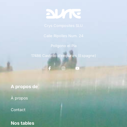
Crys Composites SLU
Calle Ripolles Num. 24
Polígono el Pla
17486 Castello d’empuries (Espagne)
A propos de
À propos
Contact
Nos tables