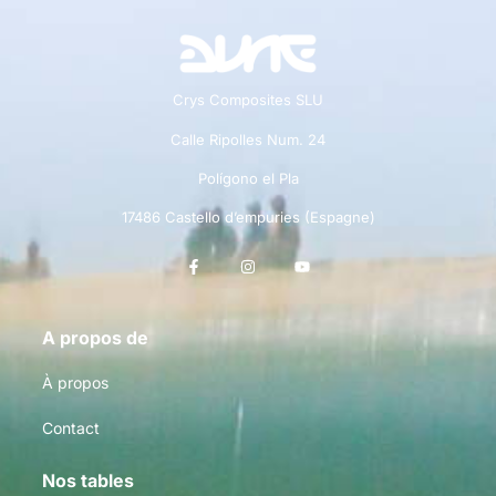
Crys Composites SLU
Calle Ripolles Num. 24
Polígono el Pla
17486 Castello d’empuries (Espagne)
A propos de
À propos
Contact
Nos tables