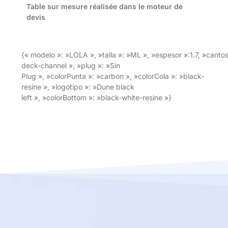
Table sur mesure réalisée dans le moteur de
devis
{« modelo »: »LOLA », »talla »: »ML », »espesor »:1.7, »cantos
deck-channel », »plug »: »Sin
Plug », »colorPunta »: »carbon », »colorCola »: »black-
resine », »logotipo »: »Dune black
left », »colorBottom »: »black-white-resine »}