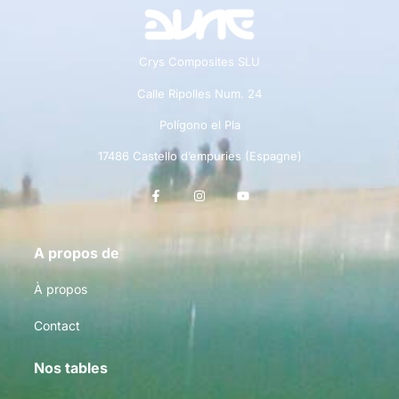
Crys Composites SLU
Calle Ripolles Num. 24
Polígono el Pla
17486 Castello d’empuries (Espagne)
A propos de
À propos
Contact
Nos tables