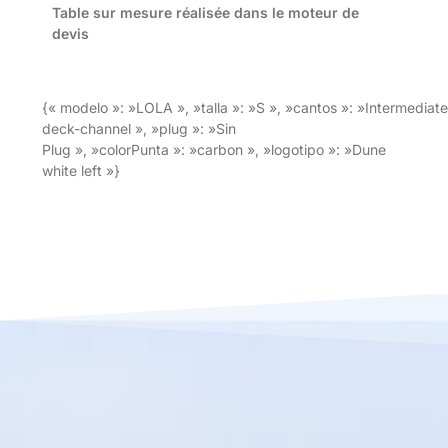
Table sur mesure réalisée dans le moteur de
devis
{« modelo »: »LOLA », »talla »: »S », »cantos »: »Intermediate
deck-channel », »plug »: »Sin
Plug », »colorPunta »: »carbon », »logotipo »: »Dune
white left »}