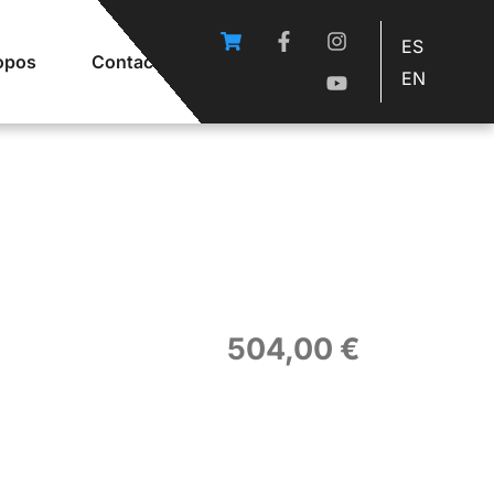
ES
opos
Contact
EN
504,00
€