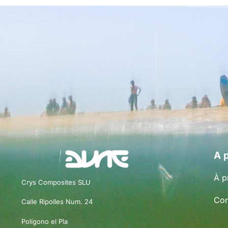
A 
À p
Crys Composites SLU
Con
Calle Ripolles Num. 24
Polígono el Pla