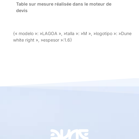
Table sur mesure réalisée dans le moteur de
devis
{« modelo »: »LAGOA », »talla »: »M », »logotipo »: »Dune
white right », »espesor »:1.6}