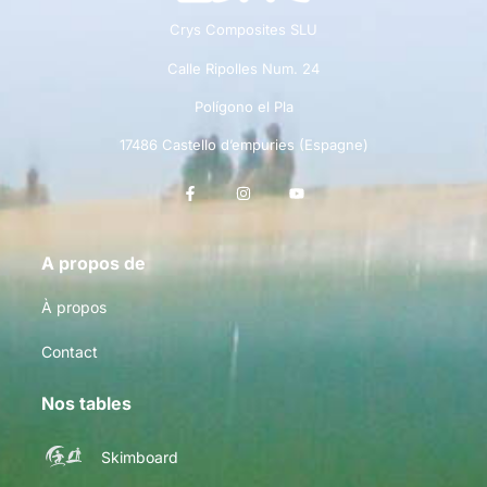
Crys Composites SLU
Calle Ripolles Num. 24
Polígono el Pla
17486 Castello d’empuries (Espagne)
A propos de
À propos
Contact
Nos tables
Skimboard