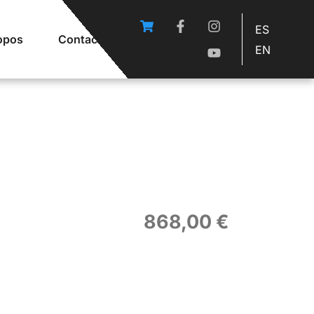
ES
opos
Contact
EN
868,00
€