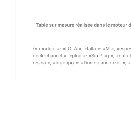
Table sur mesure réalisée dans le moteur 
{« modelo »: »LOLA », »talla »: »M », »espes
deck-channel », »plug »: »Sin Plug », »color
resina », »logotipo »: »Dune blanco izq. », 