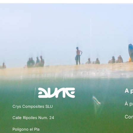
A 
À p
Crys Composites SLU
Con
Calle Ripolles Num. 24
Polígono el Pla