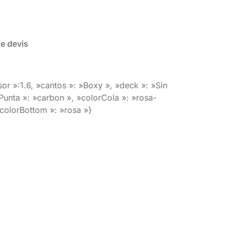
de devis
or »:1.6, »cantos »: »Boxy », »deck »: »Sin
Punta »: »carbon », »colorCola »: »rosa-
»colorBottom »: »rosa »}