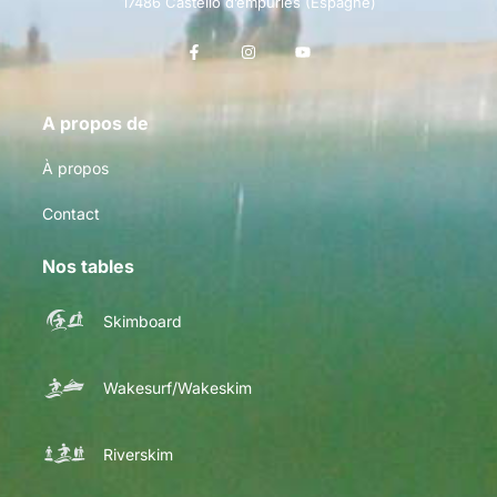
17486 Castello d’empuries (Espagne)
A propos de
À propos
Contact
Nos tables
Skimboard
Wakesurf/Wakeskim
Riverskim