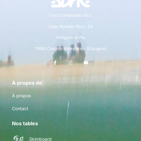
Crys Composites SLU
Calle Ripolles Num. 24
Polígono el Pla
17486 Castello d’empuries (Espagne)
A propos de
À propos
Contact
Nos tables
Skimboard