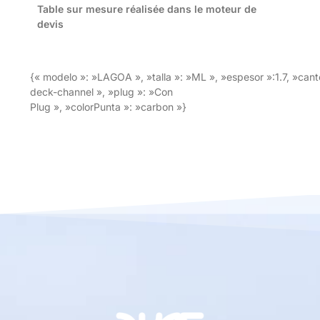
Table sur mesure réalisée dans le moteur de
devis
{« modelo »: »LAGOA », »talla »: »ML », »espesor »:1.7, »cant
deck-channel », »plug »: »Con
Plug », »colorPunta »: »carbon »}