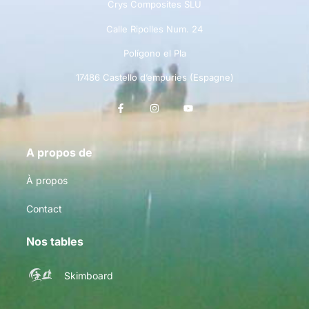
Crys Composites SLU
Calle Ripolles Num. 24
Polígono el Pla
17486 Castello d’empuries (Espagne)
A propos de
À propos
Contact
Nos tables
Skimboard