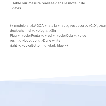
Table sur mesure réalisée dans le moteur de
devis
{« modelo »: »LAGOA », »talla »: »L », »espesor »: »2.0″, »ca
deck-channel », »plug »: »Sin
Plug », »colorPunta »: »red », »colorCola »: »blue
resin », »logotipo »: »Dune white
right », »colorBottom »: »dark blue »}