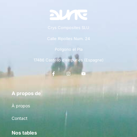
Crys Composites SLU
Calle Ripolles Num. 24
Polígono el Pla
17486 Castello d’empuries (Espagne)
A propos de
À propos
Contact
Nos tables