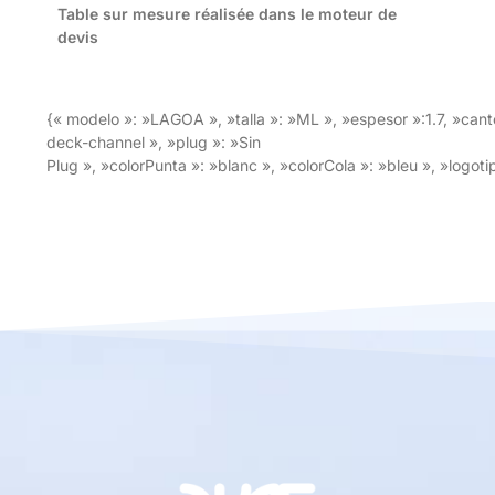
Table sur mesure réalisée dans le moteur de
devis
{« modelo »: »LAGOA », »talla »: »ML », »espesor »:1.7, »can
deck-channel », »plug »: »Sin
Plug », »colorPunta »: »blanc », »colorCola »: »bleu », »logoti