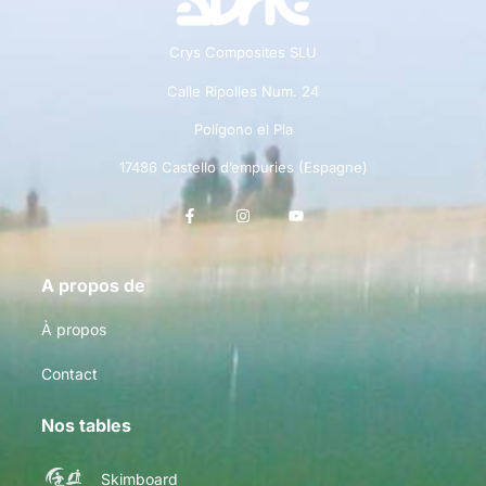
Crys Composites SLU
Calle Ripolles Num. 24
Polígono el Pla
17486 Castello d’empuries (Espagne)
A propos de
À propos
Contact
Nos tables
Skimboard