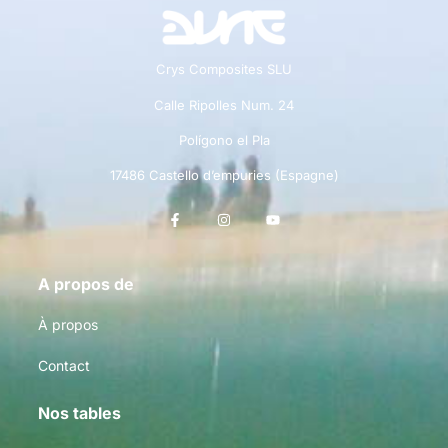
Crys Composites SLU
Calle Ripolles Num. 24
Polígono el Pla
17486 Castello d’empuries (Espagne)
A propos de
À propos
Contact
Nos tables