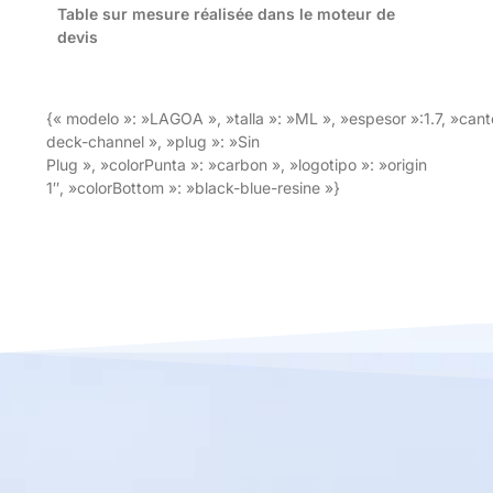
Table sur mesure réalisée dans le moteur de
devis
{« modelo »: »LAGOA », »talla »: »ML », »espesor »:1.7, »can
deck-channel », »plug »: »Sin
Plug », »colorPunta »: »carbon », »logotipo »: »origin
1″, »colorBottom »: »black-blue-resine »}