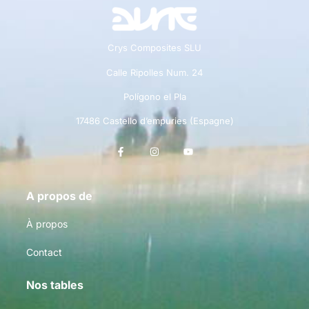
Crys Composites SLU
Calle Ripolles Num. 24
Polígono el Pla
17486 Castello d’empuries (Espagne)
A propos de
À propos
Contact
Nos tables