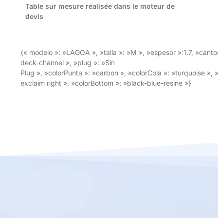
Table sur mesure réalisée dans le moteur de
devis
{« modelo »: »LAGOA », »talla »: »M », »espesor »:1.7, »canto
deck-channel », »plug »: »Sin
Plug », »colorPunta »: »carbon », »colorCola »: »turquoise », 
exclaim right », »colorBottom »: »black-blue-resine »}