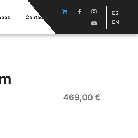
ES
opos
Contact
EN
om
469,00
€