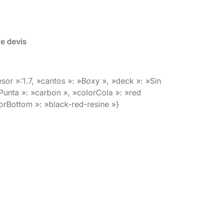
de devis
sor »:1.7, »cantos »: »Boxy », »deck »: »Sin
Punta »: »carbon », »colorCola »: »red
lorBottom »: »black-red-resine »}