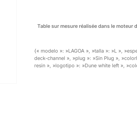
Table sur mesure réalisée dans le moteur 
{« modelo »: »LAGOA », »talla »: »L », »espe
deck-channel », »plug »: »Sin Plug », »color
resin », »logotipo »: »Dune white left », »co