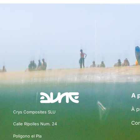
A 
À p
Crys Composites SLU
Con
Calle Ripolles Num. 24
Polígono el Pla