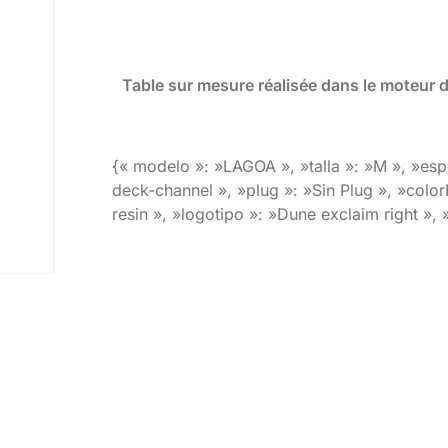
Table sur mesure réalisée dans le moteur 
{« modelo »: »LAGOA », »talla »: »M », »esp
deck-channel », »plug »: »Sin Plug », »color
resin », »logotipo »: »Dune exclaim right »,