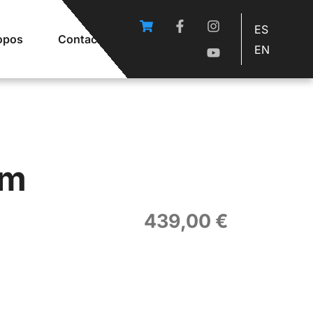
ES
opos
Contact
EN
om
439,00
€