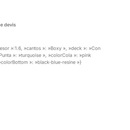
de devis
esor »:1.6, »cantos »: »Boxy », »deck »: »Con
Punta »: »turquoise », »colorCola »: »pink
 »colorBottom »: »black-blue-resine »}