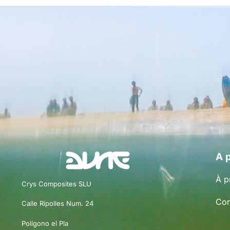
A 
À p
Crys Composites SLU
Con
Calle Ripolles Num. 24
Polígono el Pla