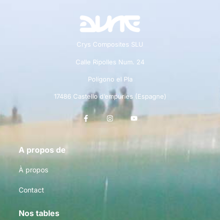
Crys Composites SLU
Calle Ripolles Num. 24
Polígono el Pla
17486 Castello d’empuries (Espagne)
A propos de
À propos
Contact
Nos tables