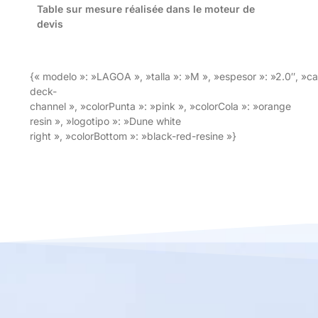
Table sur mesure réalisée dans le moteur de
devis
{« modelo »: »LAGOA », »talla »: »M », »espesor »: »2.0″, »c
deck-
channel », »colorPunta »: »pink », »colorCola »: »orange
resin », »logotipo »: »Dune white
right », »colorBottom »: »black-red-resine »}