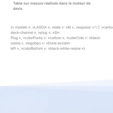
Table sur mesure réalisée dans le moteur de
devis
{« modelo »: »LAGOA », »talla »: »M », »espesor »:1.7, »cant
deck-channel », »plug »: »Sin
Plug », »colorPunta »: »carbon », »colorCola »: »black-
resine », »logotipo »: »Dune exclaim
left », »colorBottom »: »black-white-resine »}