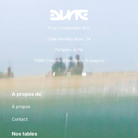
Crys Composites SLU
Calle Ripolles Num. 24
Polígono el Pla
17486 Castello d’empuries (Espagne)
A propos de
À propos
Contact
Nos tables