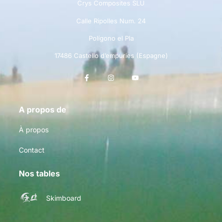
Crys Composites SLU
Calle Ripolles Num. 24
Polígono el Pla
17486 Castello d’empuries (Espagne)
A propos de
À propos
Contact
Nos tables
Skimboard