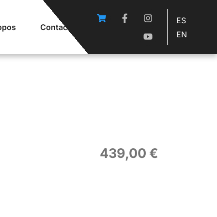
ES
opos
Contact
EN
439,00
€