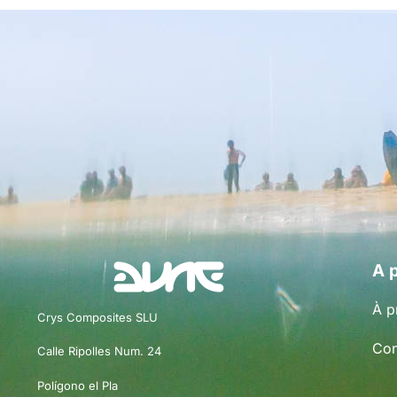
A 
À p
Crys Composites SLU
Con
Calle Ripolles Num. 24
Polígono el Pla