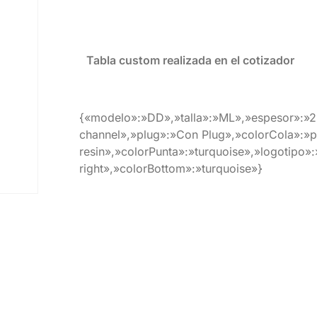
Tabla custom realizada en el cotizador
{«modelo»:»DD»,»talla»:»ML»,»espesor»:»2
channel»,»plug»:»Con Plug»,»colorCola»:»p
resin»,»colorPunta»:»turquoise»,»logotipo»
right»,»colorBottom»:»turquoise»}