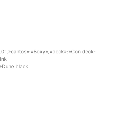
.0″,»cantos»:»Boxy»,»deck»:»Con deck-
ink
:»Dune black