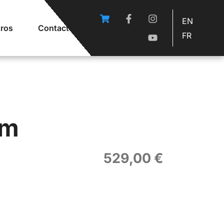
EN
ros
Contacto
FR
om
529,00
€