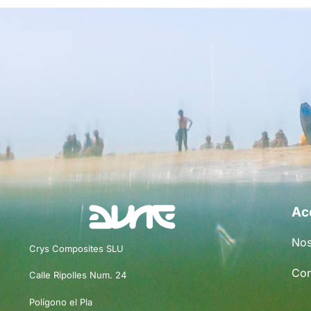
Ac
Nos
Crys Composites SLU
Con
Calle Ripolles Num. 24
Polígono el Pla