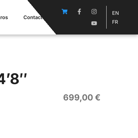
EN
ros
Contacto
FR
4’8″
699,00
€