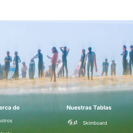
erca de
Nuestras Tablas
otros
Skimboard