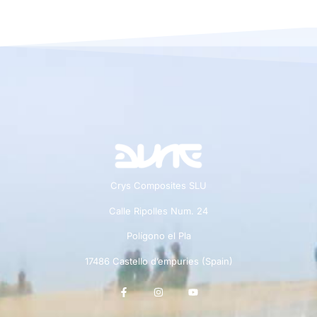
Crys Composites SLU
Calle Ripolles Num. 24
Polígono el Pla
17486 Castello d’empuries (Spain)