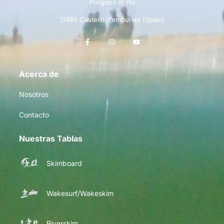
Polígono el Pla
17486 Castello d’empuries (Spain)
Acerca de
Nosotros
Contacto
Nuestras Tablas
Skimboard
Wakesurf/Wakeskim
Riverskim