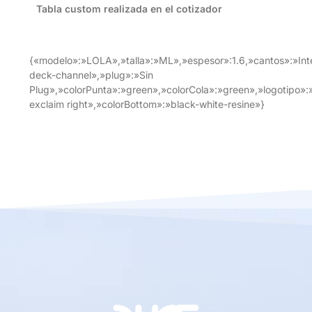
Tabla custom realizada en el cotizador
{«modelo»:»LOLA»,»talla»:»ML»,»espesor»:1.6,»cantos»:»Int
deck-channel»,»plug»:»Sin
Plug»,»colorPunta»:»green»,»colorCola»:»green»,»logotipo»
exclaim right»,»colorBottom»:»black-white-resine»}