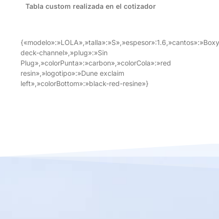
Tabla custom realizada en el cotizador
{«modelo»:»LOLA»,»talla»:»S»,»espesor»:1.6,»cantos»:»Box
deck-channel»,»plug»:»Sin
Plug»,»colorPunta»:»carbon»,»colorCola»:»red
resin»,»logotipo»:»Dune exclaim
left»,»colorBottom»:»black-red-resine»}