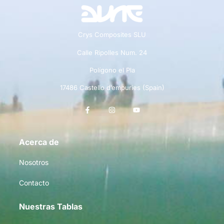
Crys Composites SLU
Calle Ripolles Num. 24
Polígono el Pla
17486 Castello d’empuries (Spain)
Acerca de
Nosotros
Contacto
Nuestras Tablas