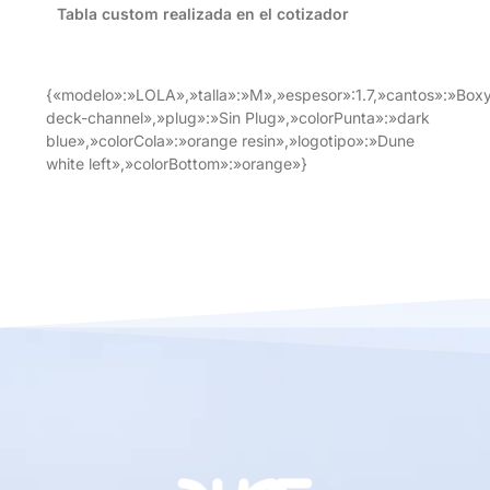
Tabla custom realizada en el cotizador
{«modelo»:»LOLA»,»talla»:»M»,»espesor»:1.7,»cantos»:»Box
deck-channel»,»plug»:»Sin Plug»,»colorPunta»:»dark
blue»,»colorCola»:»orange resin»,»logotipo»:»Dune
white left»,»colorBottom»:»orange»}