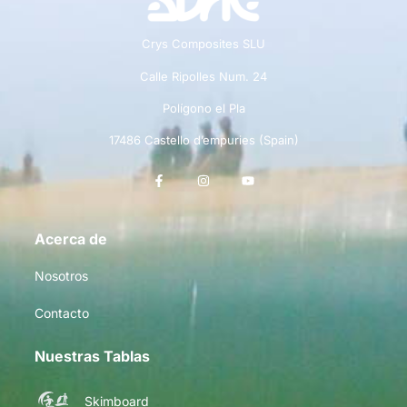
Crys Composites SLU
Calle Ripolles Num. 24
Polígono el Pla
17486 Castello d’empuries (Spain)
Acerca de
Nosotros
Contacto
Nuestras Tablas
Skimboard