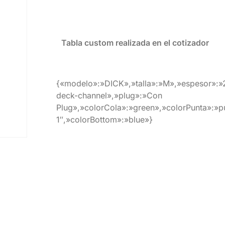
Tabla custom realizada en el cotizador
{«modelo»:»DICK»,»talla»:»M»,»espesor»:»
deck-channel»,»plug»:»Con
Plug»,»colorCola»:»green»,»colorPunta»:»pu
1″,»colorBottom»:»blue»}