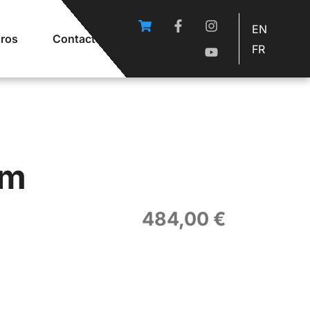
EN
ros
Contacto
FR
om
484,00
€