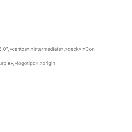
2.0″,»cantos»:»Intermediate»,»deck»:»Con
rple»,»logotipo»:»origin