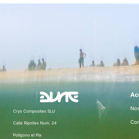
Ac
Nos
Crys Composites SLU
Con
Calle Ripolles Num. 24
Polígono el Pla