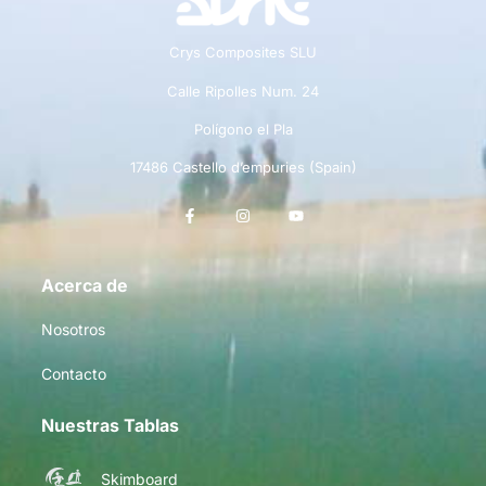
Crys Composites SLU
Calle Ripolles Num. 24
Polígono el Pla
17486 Castello d’empuries (Spain)
Acerca de
Nosotros
Contacto
Nuestras Tablas
Skimboard