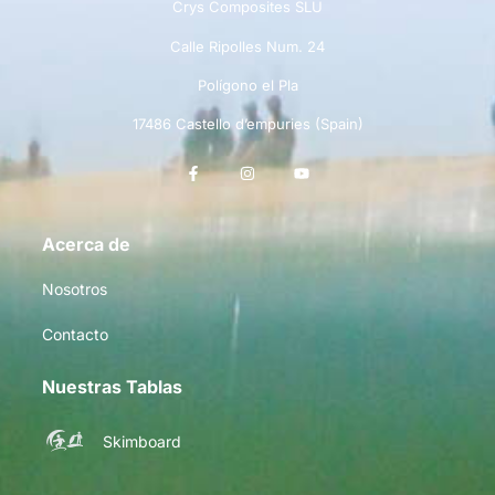
Crys Composites SLU
Calle Ripolles Num. 24
Polígono el Pla
17486 Castello d’empuries (Spain)
Acerca de
Nosotros
Contacto
Nuestras Tablas
Skimboard