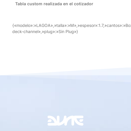
Tabla custom realizada en el cotizador
{«modelo»:»LAGOA»,»talla»:»M»,»espesor»:1.7,»cantos»:»Bo
deck-channel»,»plug»:»Sin Plug»}