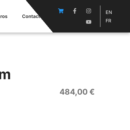
EN
ros
Contacto
FR
om
484,00
€