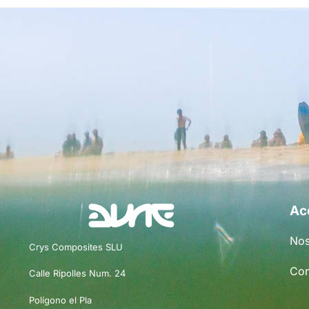
Ac
Nos
Crys Composites SLU
Con
Calle Ripolles Num. 24
Polígono el Pla