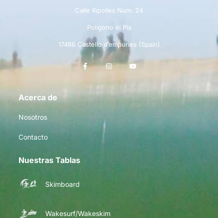
Calle Ripolles Num. 24
Polígono el Pla
17486 Castello d’empuries (Spain)
Acerca de
Nosotros
Contacto
Nuestras Tablas
Skimboard
Wakesurf/Wakeskim