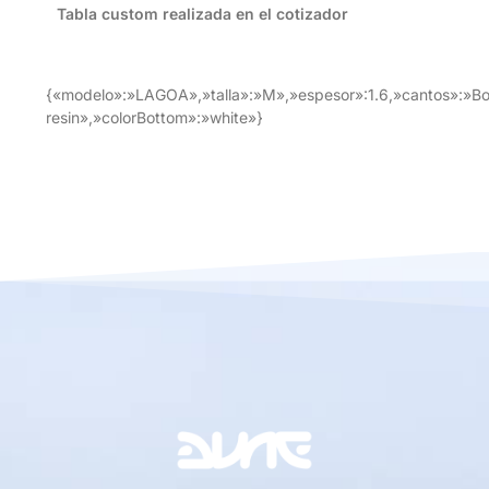
Tabla custom realizada en el cotizador
{«modelo»:»LAGOA»,»talla»:»M»,»espesor»:1.6,»cantos»:»Box
resin»,»colorBottom»:»white»}