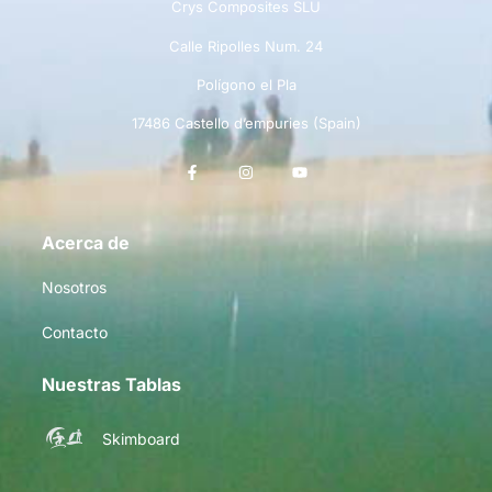
Crys Composites SLU
Calle Ripolles Num. 24
Polígono el Pla
17486 Castello d’empuries (Spain)
Acerca de
Nosotros
Contacto
Nuestras Tablas
Skimboard