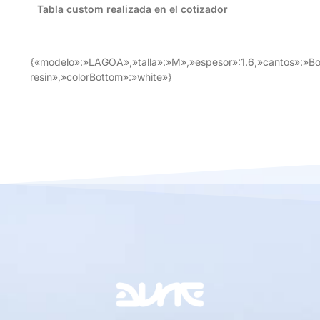
Tabla custom realizada en el cotizador
{«modelo»:»LAGOA»,»talla»:»M»,»espesor»:1.6,»cantos»:»Box
resin»,»colorBottom»:»white»}