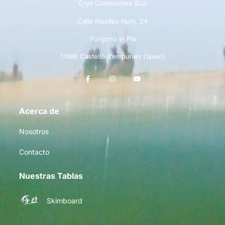
Crys Composites SLU
Calle Ripolles Num. 24
Polígono el Pla
17486 Castello d’empuries (Spain)
Acerca de
Nosotros
Contacto
Nuestras Tablas
Skimboard