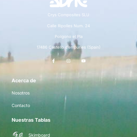
Crys Composites SLU
Calle Ripolles Num. 24
Polígono el Pla
17486 Castello d’empuries (Spain)
Acerca de
Nosotros
Contacto
Nuestras Tablas
Skimboard