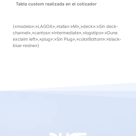
Tabla custom realizada en el cotizador
{«modelo»:»LAGOA»,»talla»:»M»,»deck»:»Sin deck-
channel»,»cantos»:»Intermediate»,»logotipo»:»Dune
exclaim left»,»plug»:»Sin Plug»,»colorBottom»:»black-
blue-resine»}